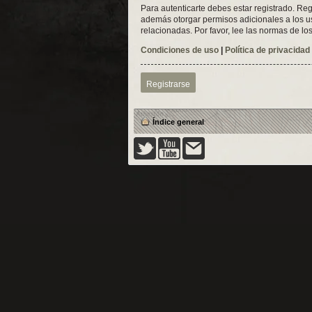
Para autenticarte debes estar registrado. Reg
además otorgar permisos adicionales a los usu
relacionadas. Por favor, lee las normas de los
Condiciones de uso
|
Política de privacidad
Registrarse
Índice general