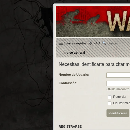
Enlaces rápidos
FAQ
Buscar
Índice general
Necesitas identificarte para citar 
Nombre de Usuario:
Contraseña:
Olvidé mi contr
Recordar
Ocultar mi 
REGISTRARSE