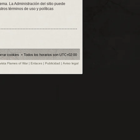
tema. La Administración del sitio puede
tros términos de uso y políticas
rrar cookies
Todos los horarios son
UTC+02:00
vista Flames of War
|
Enlaces
|
Publicidad
|
Aviso legal