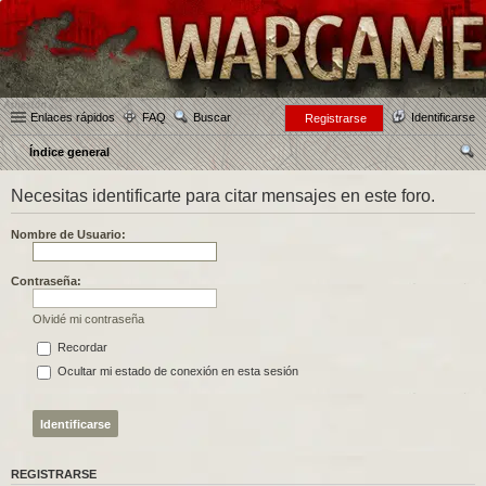
Enlaces rápidos
FAQ
Buscar
Identificarse
Registrarse
Índice general
us
Necesitas identificarte para citar mensajes en este foro.
car
Nombre de Usuario:
Contraseña:
Olvidé mi contraseña
Recordar
Ocultar mi estado de conexión en esta sesión
REGISTRARSE