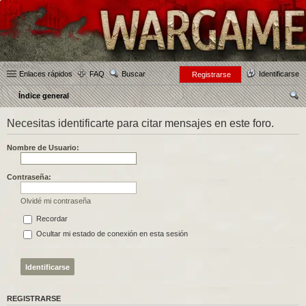
Enlaces rápidos
FAQ
Buscar
Identificarse
Registrarse
Índice general
us
Necesitas identificarte para citar mensajes en este foro.
car
Nombre de Usuario:
Contraseña:
Olvidé mi contraseña
Recordar
Ocultar mi estado de conexión en esta sesión
REGISTRARSE