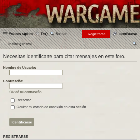
Enlaces rápidos
FAQ
Buscar
Identificarse
Registrarse
Índice general
us
Necesitas identificarte para citar mensajes en este foro.
car
Nombre de Usuario:
Contraseña:
Olvidé mi contraseña
Recordar
Ocultar mi estado de conexión en esta sesión
REGISTRARSE