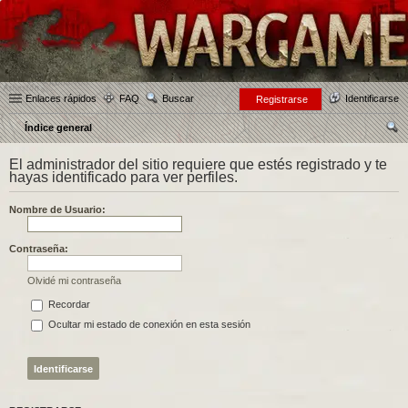
Enlaces rápidos
FAQ
Buscar
Identificarse
Registrarse
Índice general
us
El administrador del sitio requiere que estés registrado y te
car
hayas identificado para ver perfiles.
Nombre de Usuario:
Contraseña:
Olvidé mi contraseña
Recordar
Ocultar mi estado de conexión en esta sesión