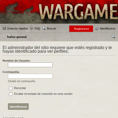
Enlaces rápidos
FAQ
Buscar
Identificarse
Registrarse
Índice general
us
El administrador del sitio requiere que estés registrado y te
car
hayas identificado para ver perfiles.
Nombre de Usuario:
Contraseña:
Olvidé mi contraseña
Recordar
Ocultar mi estado de conexión en esta sesión