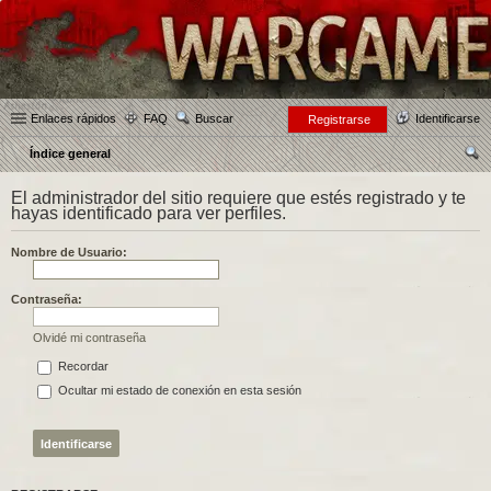
Enlaces rápidos
FAQ
Buscar
Identificarse
Registrarse
Índice general
us
El administrador del sitio requiere que estés registrado y te
car
hayas identificado para ver perfiles.
Nombre de Usuario:
Contraseña:
Olvidé mi contraseña
Recordar
Ocultar mi estado de conexión en esta sesión