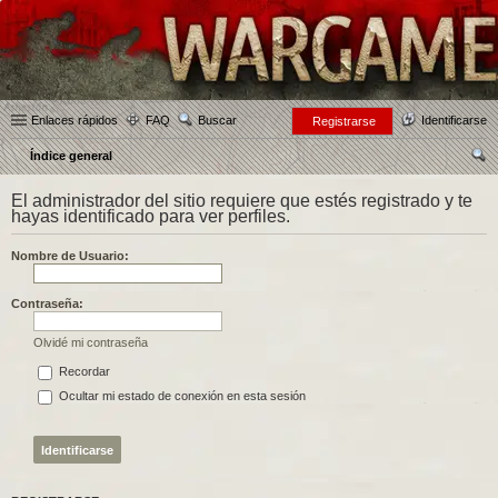
Enlaces rápidos
FAQ
Buscar
Identificarse
Registrarse
Índice general
us
El administrador del sitio requiere que estés registrado y te
car
hayas identificado para ver perfiles.
Nombre de Usuario:
Contraseña:
Olvidé mi contraseña
Recordar
Ocultar mi estado de conexión en esta sesión