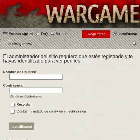
Enlaces rápidos
FAQ
Buscar
Identificarse
Registrarse
Índice general
us
El administrador del sitio requiere que estés registrado y te
car
hayas identificado para ver perfiles.
Nombre de Usuario:
Contraseña:
Olvidé mi contraseña
Recordar
Ocultar mi estado de conexión en esta sesión