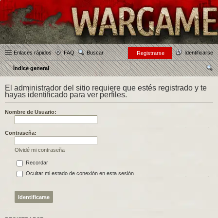
Enlaces rápidos
FAQ
Buscar
Identificarse
Registrarse
Índice general
us
El administrador del sitio requiere que estés registrado y te
car
hayas identificado para ver perfiles.
Nombre de Usuario:
Contraseña:
Olvidé mi contraseña
Recordar
Ocultar mi estado de conexión en esta sesión