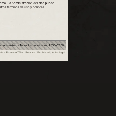
tema. La Administración del sitio puede
tros términos de uso y políticas
rrar cookies
Todos los horarios son
UTC+02:00
vista Flames of War
|
Enlaces
|
Publicidad
|
Aviso legal