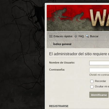
Enlaces rápidos
FAQ
Buscar
Índice general
El administrador del sitio requiere 
Nombre de Usuario:
Contraseña:
Olvidé mi contr
Recordar
Ocultar mi 
REGISTRARSE