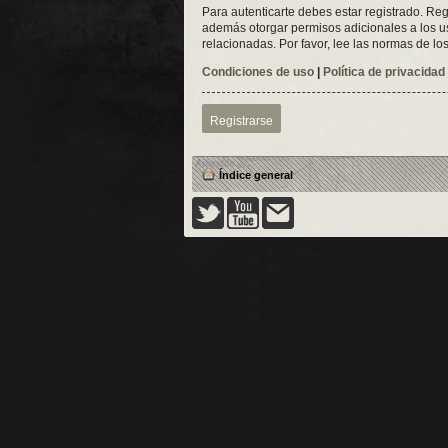
Para autenticarte debes estar registrado. Reg
además otorgar permisos adicionales a los usu
relacionadas. Por favor, lee las normas de los
Condiciones de uso
|
Política de privacidad
Registrarse
Índice general