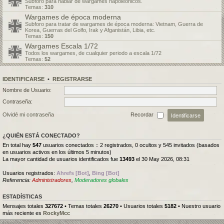
Subforo para hablar de wargames napoleónicos.
Temas:
310
Wargames de época moderna
Subforo para tratar de wargames de época moderna: Vietnam, Guerra de
Korea, Guerras del Golfo, Irak y Afganistán, Libia, etc.
Temas:
150
Wargames Escala 1/72
Todos los wargames, de cualquier periodo a escala 1/72
Temas:
52
IDENTIFICARSE
•
REGISTRARSE
Nombre de Usuario:
Contraseña:
Olvidé mi contraseña
Recordar
¿QUIÉN ESTÁ CONECTADO?
En total hay
547
usuarios conectados :: 2 registrados, 0 ocultos y 545 invitados (basados
en usuarios activos en los últimos 5 minutos)
La mayor cantidad de usuarios identificados fue
13493
el 30 May 2026, 08:31
Usuarios registrados:
Ahrefs [Bot]
,
Bing [Bot]
Referencia:
Administradores
,
Moderadores globales
ESTADÍSTICAS
Mensajes totales
327672
• Temas totales
26270
• Usuarios totales
5182
• Nuestro usuario
más reciente es
RockyMcc