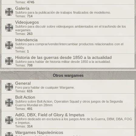
Temas:
4745
Galería
Subforo para la publicación de trabajos finalizados de modelismo.
Temas:
714
Videojuegos
Subforo para discutir sobre videojuegos ambientados en el trasfondo de los
wargames.
Temas:
263
Intendencia
Subforo para comprar/vender/intercambiar productos relacionados con el
hobby.
Temas:
1
Historia de las guerras desde 1850 a la actualidad
Subforo para hablar de historia militar desde 1850 a la actualidad.
Temas:
708
Otros wargames
General
Foro para hablar de cualquier Wargame.
Temas:
615
Bolt Action
Subforo sobre Bolt Action, Operation Squad y otros juegos de la Segunda
Guerra Mundial en 28mm
Temas:
491
AdlG, DBX, Field of Glory & Impetus
Subforo dedicado en exclusiva a los juegos Arte de la Guerra, DBM, DBA, FOG
e Impetus.
Temas:
314
Wargames Napoleónicos