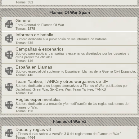
Temas:
352
Flames Of War Spain
General
Foro General de Flames Of War
Temas:
1878
Informes de batalla
Subforo dedicado a la publicación de los informes de batallas.
Temas:
675
Campañas & escenarios
Subforo para publicar campañas y escenarios diseñados por los usuarios y
otros proyectos oficiales.
Temas:
146
España en Llamas
Subforo especial del suplemento España en Llamas de la Guerra Civil Española.
Temas:
416
Team Yankee, TANKS y otros wargames de BF
Subforo dedicado a los juegos alternativos a Flames of War publicados por
Battlefront: Great War, Six-Days War, Team Yankee, TANKS
Temas:
128
Reglas experimentales
Subforo dedicado a la creación y/o modificación de las reglas existentes de
Flames of War.
Temas:
190
Flames of War v3
Dudas y reglas v3
¿Tienes dudas sobre la versión 3.0 del reglamento de Flames of War?
Temas:
4464