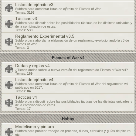
Listas de ejército v3
Subforo para comentar listas de ejército de Flames of War.
Temas:
3156
Tácticas v3
Subforo para discutir sobre las posibilidades tácticas de las distintas unidades y
de la combinación de éstas.
Temas:
539
Reglamento Experimental v3.5
Subforo para abordar la elaboración de un reglamento evolucionando la v3 de
Flames of War
Temas:
3
Flames of War v4
Dudas y reglas v4
¿Tienes dudas sobre la nueva versión del reglamento de Flames of War v4?
Temas:
169
Listas de ejército v4
Subforo para comentar listas de ejército de Flames of War del reglamento v4
publicado en 2017.
Temas:
84
Tácticas v4
Subforo para discutir sobre las posibilidades tácticas de las distintas unidades y
de la combinación de éstas.
Temas:
17
Hobby
Modelismo y pintura
Subforo para publicar trabajos en proceso, dudas, tutoriales y guías de pintura,
etc.