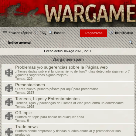
Enlaces rápidos
FAQ
Buscar
Identificarse
Registrarse
Índice general
us
Fecha actual 06 Ago 2026, 22:00
car
Wargames-spain
Problemas y/o sugerencias sobre la Página web
¿Tienes dudas sobre el funcionamiento del foro? ¿has detectado algún error?
¿quieres sugerirnos alguna mejora?
Temas:
329
Presentaciones
Si eres nuevo, primero pásate por aquí para presentarte.
Temas:
2378
Torneos, Ligas y Enfrentamientos
Torneos, ligas y pachangas de Flames of War ¡encuentra un contrincante!
Temas:
1925
Off-topic
Subforo off-topic para hablar de cualquier cosa.
Temas:
6
Trade news
Subforo donde empresas y tiendas pueden anunciar y promocionar sus
productos