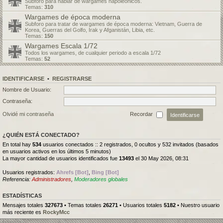
Subforo para hablar de wargames napoleónicos.
Temas:
310
Wargames de época moderna
Subforo para tratar de wargames de época moderna: Vietnam, Guerra de
Korea, Guerras del Golfo, Irak y Afganistán, Libia, etc.
Temas:
150
Wargames Escala 1/72
Todos los wargames, de cualquier periodo a escala 1/72
Temas:
52
IDENTIFICARSE
•
REGISTRARSE
Nombre de Usuario:
Contraseña:
Olvidé mi contraseña
Recordar
¿QUIÉN ESTÁ CONECTADO?
En total hay
534
usuarios conectados :: 2 registrados, 0 ocultos y 532 invitados (basados
en usuarios activos en los últimos 5 minutos)
La mayor cantidad de usuarios identificados fue
13493
el 30 May 2026, 08:31
Usuarios registrados:
Ahrefs [Bot]
,
Bing [Bot]
Referencia:
Administradores
,
Moderadores globales
ESTADÍSTICAS
Mensajes totales
327673
• Temas totales
26271
• Usuarios totales
5182
• Nuestro usuario
más reciente es
RockyMcc