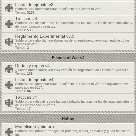
Listas de ejército v3
Subforo para comentar listas de ejército de Flames of War.
Temas:
3156
Tácticas v3
Subforo para discutir sobre las posibilidades tácticas de las distintas unidades y
de la combinación de éstas.
Temas:
539
Reglamento Experimental v3.5
Subforo para abordar la elaboración de un reglamento evolucionando la v3 de
Flames of War
Temas:
3
Flames of War v4
Dudas y reglas v4
¿Tienes dudas sobre la nueva versión del reglamento de Flames of War v4?
Temas:
169
Listas de ejército v4
Subforo para comentar listas de ejército de Flames of War del reglamento v4
publicado en 2017.
Temas:
84
Tácticas v4
Subforo para discutir sobre las posibilidades tácticas de las distintas unidades y
de la combinación de éstas.
Temas:
17
Hobby
Modelismo y pintura
Subforo para publicar trabajos en proceso, dudas, tutoriales y guías de pintura,
etc.