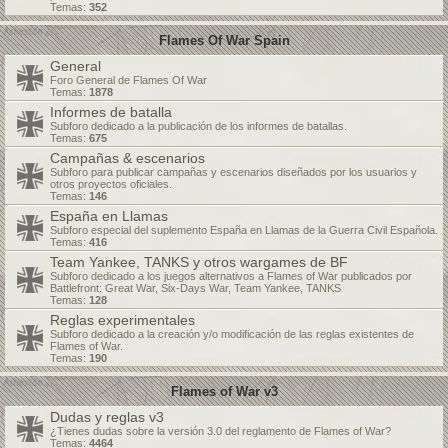
Temas:
352
Flames Of War Spain
General
Foro General de Flames Of War
Temas:
1878
Informes de batalla
Subforo dedicado a la publicación de los informes de batallas.
Temas:
675
Campañas & escenarios
Subforo para publicar campañas y escenarios diseñados por los usuarios y
otros proyectos oficiales.
Temas:
146
España en Llamas
Subforo especial del suplemento España en Llamas de la Guerra Civil Española.
Temas:
416
Team Yankee, TANKS y otros wargames de BF
Subforo dedicado a los juegos alternativos a Flames of War publicados por
Battlefront: Great War, Six-Days War, Team Yankee, TANKS
Temas:
128
Reglas experimentales
Subforo dedicado a la creación y/o modificación de las reglas existentes de
Flames of War.
Temas:
190
Flames of War v3
Dudas y reglas v3
¿Tienes dudas sobre la versión 3.0 del reglamento de Flames of War?
Temas:
4464