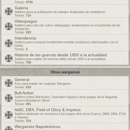
Temas:
4745
Galería
Subforo para la publicación de trabajos finalizados de modelismo.
Temas:
714
Videojuegos
Subforo para discutir sobre videojuegos ambientados en el trasfondo de los
wargames.
Temas:
263
Intendencia
Subforo para comprar/vender/intercambiar productos relacionados con el
hobby.
Temas:
2
Historia de las guerras desde 1850 a la actualidad
Subforo para hablar de historia militar desde 1850 a la actualidad.
Temas:
708
Otros wargames
General
Foro para hablar de cualquier Wargame.
Temas:
615
Bolt Action
Subforo sobre Bolt Action, Operation Squad y otros juegos de la Segunda
Guerra Mundial en 28mm
Temas:
491
AdlG, DBX, Field of Glory & Impetus
Subforo dedicado en exclusiva a los juegos Arte de la Guerra, DBM, DBA, FOG
e Impetus.
Temas:
314
Wargames Napoleónicos