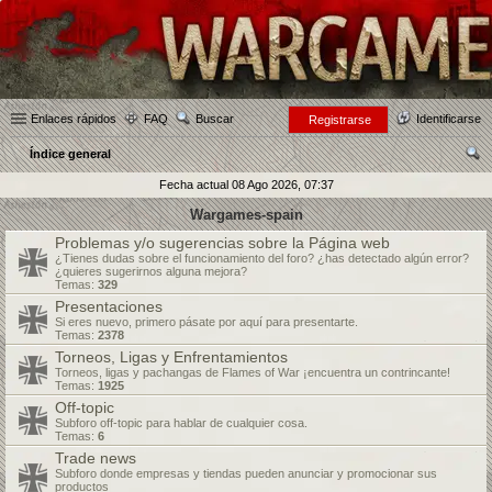
Enlaces rápidos
FAQ
Buscar
Identificarse
Registrarse
Índice general
us
Fecha actual 08 Ago 2026, 07:37
car
Wargames-spain
Problemas y/o sugerencias sobre la Página web
¿Tienes dudas sobre el funcionamiento del foro? ¿has detectado algún error?
¿quieres sugerirnos alguna mejora?
Temas:
329
Presentaciones
Si eres nuevo, primero pásate por aquí para presentarte.
Temas:
2378
Torneos, Ligas y Enfrentamientos
Torneos, ligas y pachangas de Flames of War ¡encuentra un contrincante!
Temas:
1925
Off-topic
Subforo off-topic para hablar de cualquier cosa.
Temas:
6
Trade news
Subforo donde empresas y tiendas pueden anunciar y promocionar sus
productos