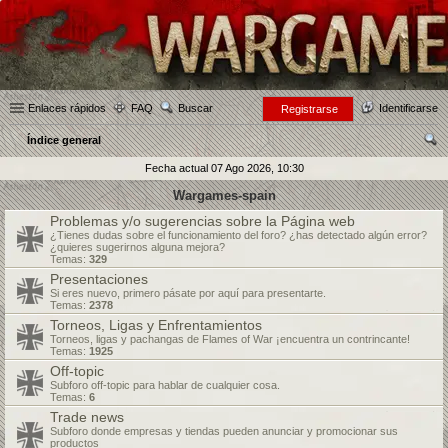
Enlaces rápidos
FAQ
Buscar
Identificarse
Registrarse
Índice general
us
Fecha actual 07 Ago 2026, 10:30
car
Wargames-spain
Problemas y/o sugerencias sobre la Página web
¿Tienes dudas sobre el funcionamiento del foro? ¿has detectado algún error?
¿quieres sugerirnos alguna mejora?
Temas:
329
Presentaciones
Si eres nuevo, primero pásate por aquí para presentarte.
Temas:
2378
Torneos, Ligas y Enfrentamientos
Torneos, ligas y pachangas de Flames of War ¡encuentra un contrincante!
Temas:
1925
Off-topic
Subforo off-topic para hablar de cualquier cosa.
Temas:
6
Trade news
Subforo donde empresas y tiendas pueden anunciar y promocionar sus
productos