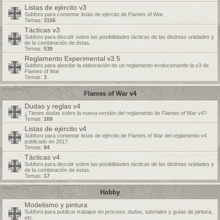
Listas de ejército v3
Subforo para comentar listas de ejército de Flames of War.
Temas:
3156
Tácticas v3
Subforo para discutir sobre las posibilidades tácticas de las distintas unidades y
de la combinación de éstas.
Temas:
539
Reglamento Experimental v3.5
Subforo para abordar la elaboración de un reglamento evolucionando la v3 de
Flames of War
Temas:
3
Flames of War v4
Dudas y reglas v4
¿Tienes dudas sobre la nueva versión del reglamento de Flames of War v4?
Temas:
169
Listas de ejército v4
Subforo para comentar listas de ejército de Flames of War del reglamento v4
publicado en 2017.
Temas:
84
Tácticas v4
Subforo para discutir sobre las posibilidades tácticas de las distintas unidades y
de la combinación de éstas.
Temas:
17
Hobby
Modelismo y pintura
Subforo para publicar trabajos en proceso, dudas, tutoriales y guías de pintura,
etc.