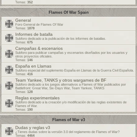
Temas:
352
Flames Of War Spain
General
Foro General de Flames Of War
Temas:
1878
Informes de batalla
Subforo dedicado a la publicación de los informes de batallas.
Temas:
675
Campañas & escenarios
Subforo para publicar campañas y escenarios diseñados por los usuarios y
otros proyectos oficiales.
Temas:
146
España en Llamas
Subforo especial del suplemento España en Llamas de la Guerra Civil Española.
Temas:
416
Team Yankee, TANKS y otros wargames de BF
Subforo dedicado a los juegos alternativos a Flames of War publicados por
Battlefront: Great War, Six-Days War, Team Yankee, TANKS
Temas:
128
Reglas experimentales
Subforo dedicado a la creación y/o modificación de las reglas existentes de
Flames of War.
Temas:
190
Flames of War v3
Dudas y reglas v3
¿Tienes dudas sobre la versión 3.0 del reglamento de Flames of War?
Temas:
4464