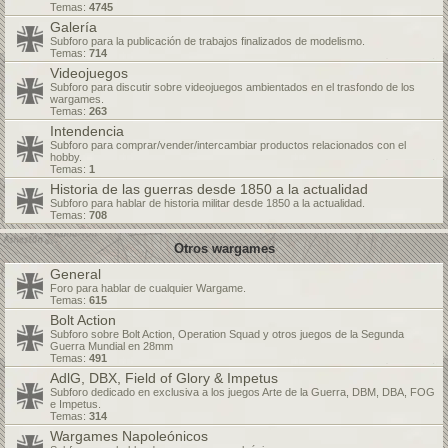
Temas:
4745
Galería
Subforo para la publicación de trabajos finalizados de modelismo.
Temas:
714
Videojuegos
Subforo para discutir sobre videojuegos ambientados en el trasfondo de los
wargames.
Temas:
263
Intendencia
Subforo para comprar/vender/intercambiar productos relacionados con el
hobby.
Temas:
1
Historia de las guerras desde 1850 a la actualidad
Subforo para hablar de historia militar desde 1850 a la actualidad.
Temas:
708
Otros wargames
General
Foro para hablar de cualquier Wargame.
Temas:
615
Bolt Action
Subforo sobre Bolt Action, Operation Squad y otros juegos de la Segunda
Guerra Mundial en 28mm
Temas:
491
AdlG, DBX, Field of Glory & Impetus
Subforo dedicado en exclusiva a los juegos Arte de la Guerra, DBM, DBA, FOG
e Impetus.
Temas:
314
Wargames Napoleónicos