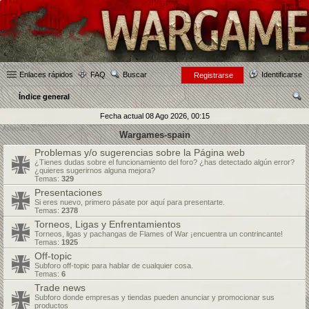
Enlaces rápidos
FAQ
Buscar
Identificarse
Registrarse
Índice general
us
Fecha actual 08 Ago 2026, 00:15
car
Wargames-spain
Problemas y/o sugerencias sobre la Página web
¿Tienes dudas sobre el funcionamiento del foro? ¿has detectado algún error?
¿quieres sugerirnos alguna mejora?
Temas:
329
Presentaciones
Si eres nuevo, primero pásate por aquí para presentarte.
Temas:
2378
Torneos, Ligas y Enfrentamientos
Torneos, ligas y pachangas de Flames of War ¡encuentra un contrincante!
Temas:
1925
Off-topic
Subforo off-topic para hablar de cualquier cosa.
Temas:
6
Trade news
Subforo donde empresas y tiendas pueden anunciar y promocionar sus
productos