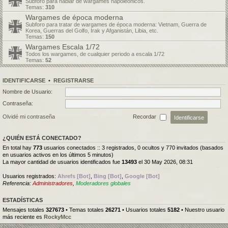
Subforo para hablar de wargames napoleónicos.
Temas:
310
Wargames de época moderna
Subforo para tratar de wargames de época moderna: Vietnam, Guerra de
Korea, Guerras del Golfo, Irak y Afganistán, Libia, etc.
Temas:
150
Wargames Escala 1/72
Todos los wargames, de cualquier periodo a escala 1/72
Temas:
52
IDENTIFICARSE
•
REGISTRARSE
Nombre de Usuario:
Contraseña:
Olvidé mi contraseña
Recordar
¿QUIÉN ESTÁ CONECTADO?
En total hay
773
usuarios conectados :: 3 registrados, 0 ocultos y 770 invitados (basados
en usuarios activos en los últimos 5 minutos)
La mayor cantidad de usuarios identificados fue
13493
el 30 May 2026, 08:31
Usuarios registrados:
Ahrefs [Bot]
,
Bing [Bot]
,
Google [Bot]
Referencia:
Administradores
,
Moderadores globales
ESTADÍSTICAS
Mensajes totales
327673
• Temas totales
26271
• Usuarios totales
5182
• Nuestro usuario
más reciente es
RockyMcc