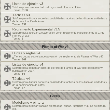
Listas de ejército v3
Subforo para comentar listas de ejército de Flames of War.
Temas:
3156
Tácticas v3
Subforo para discutir sobre las posibilidades tácticas de las distintas unidades y
de la combinación de éstas.
Temas:
539
Reglamento Experimental v3.5
Subforo para abordar la elaboración de un reglamento evolucionando la v3 de
Flames of War
Temas:
3
Flames of War v4
Dudas y reglas v4
¿Tienes dudas sobre la nueva versión del reglamento de Flames of War v4?
Temas:
169
Listas de ejército v4
Subforo para comentar listas de ejército de Flames of War del reglamento v4
publicado en 2017.
Temas:
84
Tácticas v4
Subforo para discutir sobre las posibilidades tácticas de las distintas unidades y
de la combinación de éstas.
Temas:
17
Hobby
Modelismo y pintura
Subforo para publicar trabajos en proceso, dudas, tutoriales y guías de pintura,
etc.