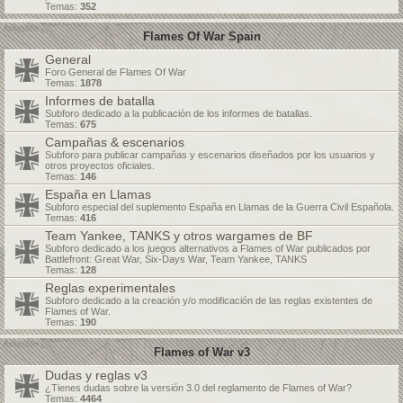
Temas:
352
Flames Of War Spain
General
Foro General de Flames Of War
Temas:
1878
Informes de batalla
Subforo dedicado a la publicación de los informes de batallas.
Temas:
675
Campañas & escenarios
Subforo para publicar campañas y escenarios diseñados por los usuarios y
otros proyectos oficiales.
Temas:
146
España en Llamas
Subforo especial del suplemento España en Llamas de la Guerra Civil Española.
Temas:
416
Team Yankee, TANKS y otros wargames de BF
Subforo dedicado a los juegos alternativos a Flames of War publicados por
Battlefront: Great War, Six-Days War, Team Yankee, TANKS
Temas:
128
Reglas experimentales
Subforo dedicado a la creación y/o modificación de las reglas existentes de
Flames of War.
Temas:
190
Flames of War v3
Dudas y reglas v3
¿Tienes dudas sobre la versión 3.0 del reglamento de Flames of War?
Temas:
4464