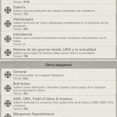
Temas:
4745
Galería
Subforo para la publicación de trabajos finalizados de modelismo.
Temas:
714
Videojuegos
Subforo para discutir sobre videojuegos ambientados en el trasfondo de los
wargames.
Temas:
263
Intendencia
Subforo para comprar/vender/intercambiar productos relacionados con el
hobby.
Temas:
2
Historia de las guerras desde 1850 a la actualidad
Subforo para hablar de historia militar desde 1850 a la actualidad.
Temas:
708
Otros wargames
General
Foro para hablar de cualquier Wargame.
Temas:
615
Bolt Action
Subforo sobre Bolt Action, Operation Squad y otros juegos de la Segunda
Guerra Mundial en 28mm
Temas:
491
AdlG, DBX, Field of Glory & Impetus
Subforo dedicado en exclusiva a los juegos Arte de la Guerra, DBM, DBA, FOG
e Impetus.
Temas:
314
Wargames Napoleónicos