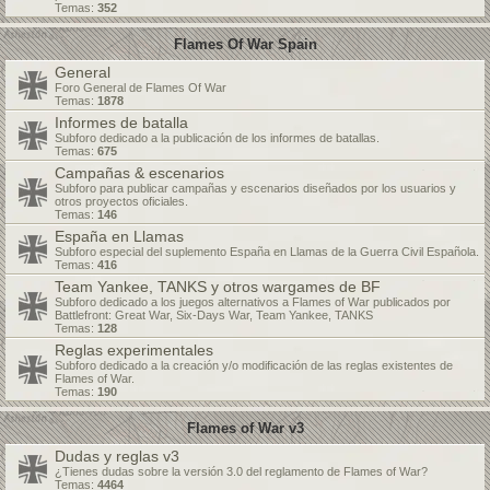
Temas:
352
Flames Of War Spain
General
Foro General de Flames Of War
Temas:
1878
Informes de batalla
Subforo dedicado a la publicación de los informes de batallas.
Temas:
675
Campañas & escenarios
Subforo para publicar campañas y escenarios diseñados por los usuarios y
otros proyectos oficiales.
Temas:
146
España en Llamas
Subforo especial del suplemento España en Llamas de la Guerra Civil Española.
Temas:
416
Team Yankee, TANKS y otros wargames de BF
Subforo dedicado a los juegos alternativos a Flames of War publicados por
Battlefront: Great War, Six-Days War, Team Yankee, TANKS
Temas:
128
Reglas experimentales
Subforo dedicado a la creación y/o modificación de las reglas existentes de
Flames of War.
Temas:
190
Flames of War v3
Dudas y reglas v3
¿Tienes dudas sobre la versión 3.0 del reglamento de Flames of War?
Temas:
4464