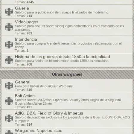
Temas:
4745
Galería
Subforo para la publicación de trabajos finalizados de modelismo.
Temas:
714
Videojuegos
Subforo para discutir sobre videojuegos ambientados en el trasfondo de los
wargames.
Temas:
263
Intendencia
Subforo para comprar/vender/intercambiar productos relacionados con el
hobby.
Temas:
2
Historia de las guerras desde 1850 a la actualidad
Subforo para hablar de historia militar desde 1850 a la actualidad.
Temas:
708
Otros wargames
General
Foro para hablar de cualquier Wargame.
Temas:
615
Bolt Action
Subforo sobre Bolt Action, Operation Squad y otros juegos de la Segunda
Guerra Mundial en 28mm
Temas:
491
AdlG, DBX, Field of Glory & Impetus
Subforo dedicado en exclusiva a los juegos Arte de la Guerra, DBM, DBA, FOG
e Impetus.
Temas:
314
Wargames Napoleónicos