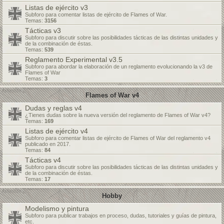
Listas de ejército v3
Subforo para comentar listas de ejército de Flames of War.
Temas:
3156
Tácticas v3
Subforo para discutir sobre las posibilidades tácticas de las distintas unidades y
de la combinación de éstas.
Temas:
539
Reglamento Experimental v3.5
Subforo para abordar la elaboración de un reglamento evolucionando la v3 de
Flames of War
Temas:
3
Flames of War v4
Dudas y reglas v4
¿Tienes dudas sobre la nueva versión del reglamento de Flames of War v4?
Temas:
169
Listas de ejército v4
Subforo para comentar listas de ejército de Flames of War del reglamento v4
publicado en 2017.
Temas:
84
Tácticas v4
Subforo para discutir sobre las posibilidades tácticas de las distintas unidades y
de la combinación de éstas.
Temas:
17
Hobby
Modelismo y pintura
Subforo para publicar trabajos en proceso, dudas, tutoriales y guías de pintura,
etc.