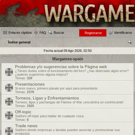
Enlaces rápidos
FAQ
Buscar
Identificarse
Registrarse
Índice general
us
Fecha actual 09 Ago 2026, 02:50
car
Wargames-spain
Problemas y/o sugerencias sobre la Página web
¿Tienes dudas sobre el funcionamiento del foro? ¿has detectado algún error?
¿quieres sugerirnos alguna mejora?
Temas:
329
Presentaciones
Si eres nuevo, primero pásate por aquí para presentarte.
Temas:
2378
Torneos, Ligas y Enfrentamientos
Torneos, ligas y pachangas de Flames of War ¡encuentra un contrincante!
Temas:
1925
Off-topic
Subforo off-topic para hablar de cualquier cosa.
Temas:
6
Trade news
Subforo donde empresas y tiendas pueden anunciar y promocionar sus
productos