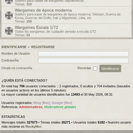
Subforo para hablar de wargames napoleónicos.
Temas:
310
Wargames de época moderna
Subforo para tratar de wargames de época moderna: Vietnam, Guerra de
Korea, Guerras del Golfo, Irak y Afganistán, Libia, etc.
Temas:
150
Wargames Escala 1/72
Todos los wargames, de cualquier periodo a escala 1/72
Temas:
52
IDENTIFICARSE
•
REGISTRARSE
Nombre de Usuario:
Contraseña:
Olvidé mi contraseña
Recordar
¿QUIÉN ESTÁ CONECTADO?
En total hay
706
usuarios conectados :: 2 registrados, 0 ocultos y 704 invitados (basados
en usuarios activos en los últimos 5 minutos)
La mayor cantidad de usuarios identificados fue
13493
el 30 May 2026, 08:31
Usuarios registrados:
Bing [Bot]
,
Google [Bot]
Referencia:
Administradores
,
Moderadores globales
ESTADÍSTICAS
Mensajes totales
327673
• Temas totales
26271
• Usuarios totales
5182
• Nuestro usuario
más reciente es
RockyMcc