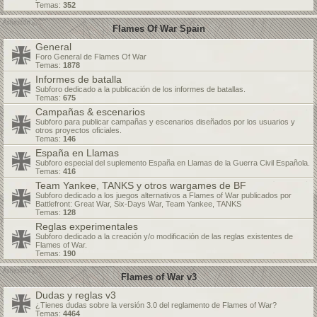
Temas:
352
Flames Of War Spain
General
Foro General de Flames Of War
Temas:
1878
Informes de batalla
Subforo dedicado a la publicación de los informes de batallas.
Temas:
675
Campañas & escenarios
Subforo para publicar campañas y escenarios diseñados por los usuarios y
otros proyectos oficiales.
Temas:
146
España en Llamas
Subforo especial del suplemento España en Llamas de la Guerra Civil Española.
Temas:
416
Team Yankee, TANKS y otros wargames de BF
Subforo dedicado a los juegos alternativos a Flames of War publicados por
Battlefront: Great War, Six-Days War, Team Yankee, TANKS
Temas:
128
Reglas experimentales
Subforo dedicado a la creación y/o modificación de las reglas existentes de
Flames of War.
Temas:
190
Flames of War v3
Dudas y reglas v3
¿Tienes dudas sobre la versión 3.0 del reglamento de Flames of War?
Temas:
4464