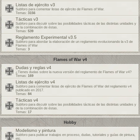
Listas de ejército v3
Subforo para comentar listas de ejército de Flames of War.
Temas:
3156
Tácticas v3
Subforo para discutir sobre las posibilidades tácticas de las distintas unidades y
de la combinación de éstas.
Temas:
539
Reglamento Experimental v3.5
Subforo para abordar la elaboración de un reglamento evolucionando la v3 de
Flames of War
Temas:
3
Flames of War v4
Dudas y reglas v4
¿Tienes dudas sobre la nueva versión del reglamento de Flames of War v4?
Temas:
169
Listas de ejército v4
Subforo para comentar listas de ejército de Flames of War del reglamento v4
publicado en 2017.
Temas:
84
Tácticas v4
Subforo para discutir sobre las posibilidades tácticas de las distintas unidades y
de la combinación de éstas.
Temas:
17
Hobby
Modelismo y pintura
Subforo para publicar trabajos en proceso, dudas, tutoriales y guías de pintura,
etc.