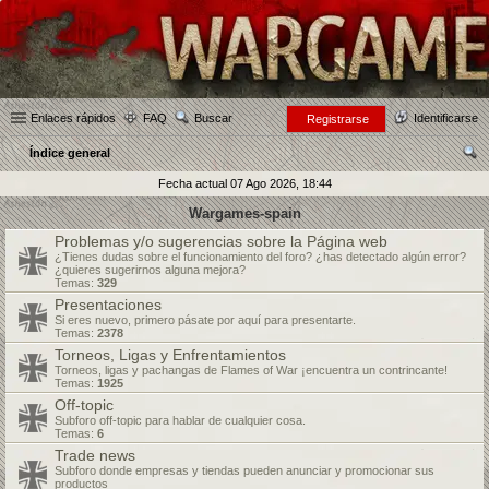
Enlaces rápidos
FAQ
Buscar
Identificarse
Registrarse
Índice general
us
Fecha actual 07 Ago 2026, 18:44
car
Wargames-spain
Problemas y/o sugerencias sobre la Página web
¿Tienes dudas sobre el funcionamiento del foro? ¿has detectado algún error?
¿quieres sugerirnos alguna mejora?
Temas:
329
Presentaciones
Si eres nuevo, primero pásate por aquí para presentarte.
Temas:
2378
Torneos, Ligas y Enfrentamientos
Torneos, ligas y pachangas de Flames of War ¡encuentra un contrincante!
Temas:
1925
Off-topic
Subforo off-topic para hablar de cualquier cosa.
Temas:
6
Trade news
Subforo donde empresas y tiendas pueden anunciar y promocionar sus
productos