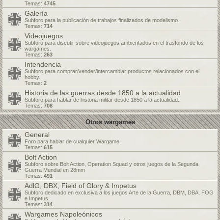
Temas:
4745
Galería
Subforo para la publicación de trabajos finalizados de modelismo.
Temas:
714
Videojuegos
Subforo para discutir sobre videojuegos ambientados en el trasfondo de los
wargames.
Temas:
263
Intendencia
Subforo para comprar/vender/intercambiar productos relacionados con el
hobby.
Temas:
2
Historia de las guerras desde 1850 a la actualidad
Subforo para hablar de historia militar desde 1850 a la actualidad.
Temas:
708
Otros wargames
General
Foro para hablar de cualquier Wargame.
Temas:
615
Bolt Action
Subforo sobre Bolt Action, Operation Squad y otros juegos de la Segunda
Guerra Mundial en 28mm
Temas:
491
AdlG, DBX, Field of Glory & Impetus
Subforo dedicado en exclusiva a los juegos Arte de la Guerra, DBM, DBA, FOG
e Impetus.
Temas:
314
Wargames Napoleónicos