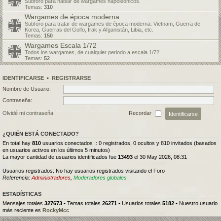
Subforo para hablar de wargames napoleónicos.
Temas:
310
Wargames de época moderna
Subforo para tratar de wargames de época moderna: Vietnam, Guerra de
Korea, Guerras del Golfo, Irak y Afganistán, Libia, etc.
Temas:
150
Wargames Escala 1/72
Todos los wargames, de cualquier periodo a escala 1/72
Temas:
52
IDENTIFICARSE
•
REGISTRARSE
Nombre de Usuario:
Contraseña:
Olvidé mi contraseña
Recordar
¿QUIÉN ESTÁ CONECTADO?
En total hay
810
usuarios conectados :: 0 registrados, 0 ocultos y 810 invitados (basados
en usuarios activos en los últimos 5 minutos)
La mayor cantidad de usuarios identificados fue
13493
el 30 May 2026, 08:31
Usuarios registrados: No hay usuarios registrados visitando el Foro
Referencia:
Administradores
,
Moderadores globales
ESTADÍSTICAS
Mensajes totales
327673
• Temas totales
26271
• Usuarios totales
5182
• Nuestro usuario
más reciente es
RockyMcc