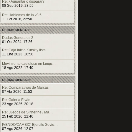
Re: ¿Aguantar o disparar?
08 Sep 2019, 23:55
Re: Hablemos de la v3.5
11 Oct 2018, 22:50
ÚLTIMO MENSAJE
Dudas Generales 2
01 Oct 2024, 17:26
Re: Caja inicio Kursk y lista…
11 Ene 2023, 16:56
Movimiento cauteloso en tanqu…
18 Ago 2022, 17:40
ÚLTIMO MENSAJE
Re: Comparativas de Marcas
07 Abr 2026, 11:53
Re: Galería Erwin
23 Ago 2025, 20:18
Re: Juegos de Slitherine / Ma…
25 Feb 2026, 22:46
[VENDO/CAMBIO] Ejercito Sovie…
07 Ago 2026, 12:07