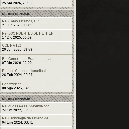
25 Abr 2026, 21:15
ÚLTIMO MENSAJE
Re: Como estamos, aun
21 Jun 2026, 21:05
Re: LOS PUENTES DE RETHEN
17 Dic 2025, 00:09
COLINA 112
20 Jun 2026, 13:58
Re: Cómo jugar España en Llam…
07 Abr 2026, 12:00
Re: Los Centurion israelíes l…
26 Feb 2024, 20:37
Ghostwriting
08 Ago 2025, 04:09
ÚLTIMO MENSAJE
Re: dudas AA self defense con…
24 Oct 2022, 16:10
Re: Cronología de estreno de …
04 Ene 2024, 03:41