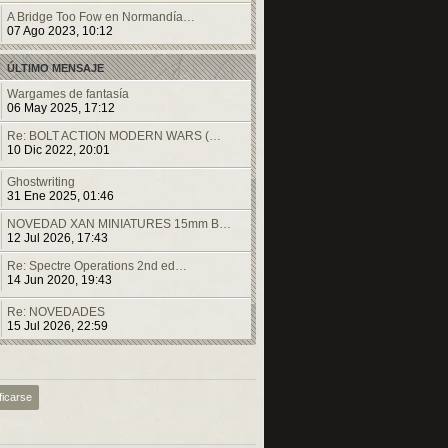
A Bridge Too Fow en Normandía…
07 Ago 2023, 10:12
ÚLTIMO MENSAJE
Wargames de fantasía
06 May 2025, 17:12
Re: BOLT ACTION MODERN WARS (…
10 Dic 2022, 20:01
Ghostwriting
31 Ene 2025, 01:46
NOVEDAD XAN MINIATURES 15mm B…
12 Jul 2026, 17:43
Re: Spectre Operations 2nd ed…
14 Jun 2020, 19:43
Re: NOVEDADES
15 Jul 2026, 22:59