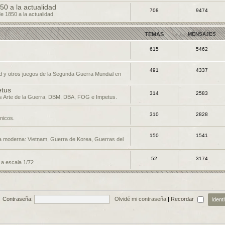
50 a la actualidad
708
9474
de 1850 a la actualidad.
TEMAS
MENSAJES
615
5462
491
4337
d y otros juegos de la Segunda Guerra Mundial en
etus
314
2583
os Arte de la Guerra, DBM, DBA, FOG e Impetus.
310
2828
nicos.
150
1541
a moderna: Vietnam, Guerra de Korea, Guerras del
52
3174
 a escala 1/72
Contraseña:
Olvidé mi contraseña
|
Recordar