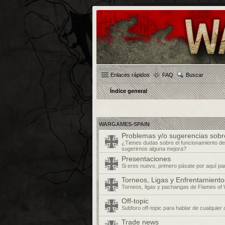
Enlaces rápidos
FAQ
Buscar
Índice general
WARGAMES-SPAIN
Problemas y/o sugerencias sobr
¿Tienes dudas sobre el funcionamiento de
sugerirnos alguna mejora?
Presentaciones
Si eres nuevo, primero pásate por aquí pa
Torneos, Ligas y Enfrentamiento
Torneos, ligas y pachangas de Flames of 
Off-topic
Subforo off-topic para hablar de cualquier
Trade news