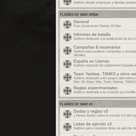
Subforo donde empresas y tiendas pueden
FLAMES OF WAR SPAIN
General
Foro General de Flames Of War
Informes de batalla
Subforo dedicado a la publicación de los in
Campañas & escenarios
Subforo para publicar campañas y escenar
oficiales.
España en Llamas
Subforo especial del suplemento España e
Team Yankee, TANKS y otros w
Subforo dedicado a los juegos alternativos
War, Six-Days War, Team Yankee, TANKS
Reglas experimentales
Subforo dedicado a la creación y/o modific
FLAMES OF WAR V3
Dudas y reglas v3
¿Tienes dudas sobre la versión 3.0 del r
Listas de ejército v3
Subforo para comentar listas de ejército d