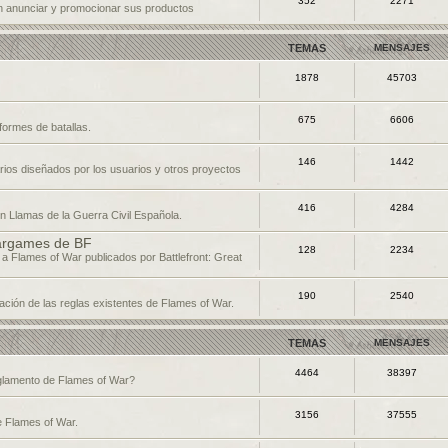
352
2271
 anunciar y promocionar sus productos
TEMAS
MENSAJES
1878
45703
675
6606
formes de batallas.
146
1442
ios diseñados por los usuarios y otros proyectos
416
4284
n Llamas de la Guerra Civil Española.
argames de BF
128
2234
 a Flames of War publicados por Battlefront: Great
190
2540
ación de las reglas existentes de Flames of War.
TEMAS
MENSAJES
4464
38397
eglamento de Flames of War?
3156
37555
e Flames of War.