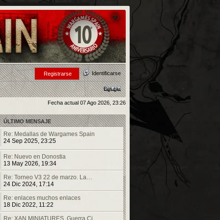
Identificarse
Registrarse
Buscar
Fecha actual 07 Ago 2026, 23:26
ÚLTIMO MENSAJE
Re: Medallas de Wargames Spain
24 Sep 2025, 23:25
Re: Nuevo en Donostia
13 May 2026, 19:34
Re: Torneo V3 22 de marzo. La…
24 Dic 2024, 17:14
Re: enlaces muchos enlaces
18 Dic 2022, 11:22
Re: XAN MINIATURES. Guerra Ci…