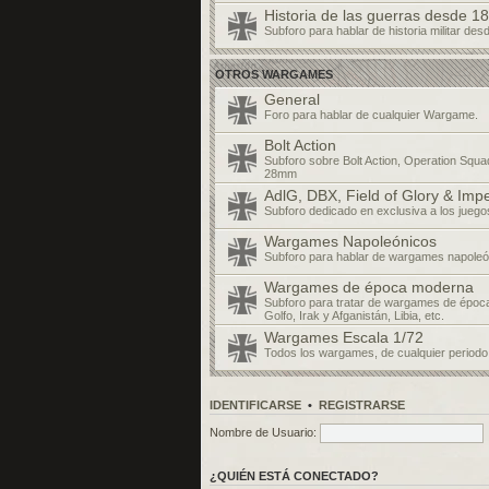
Historia de las guerras desde 18
Subforo para hablar de historia militar des
OTROS WARGAMES
General
Foro para hablar de cualquier Wargame.
Bolt Action
Subforo sobre Bolt Action, Operation Squa
28mm
AdlG, DBX, Field of Glory & Imp
Subforo dedicado en exclusiva a los jueg
Wargames Napoleónicos
Subforo para hablar de wargames napoleó
Wargames de época moderna
Subforo para tratar de wargames de époc
Golfo, Irak y Afganistán, Libia, etc.
Wargames Escala 1/72
Todos los wargames, de cualquier periodo
IDENTIFICARSE
•
REGISTRARSE
Nombre de Usuario:
¿QUIÉN ESTÁ CONECTADO?