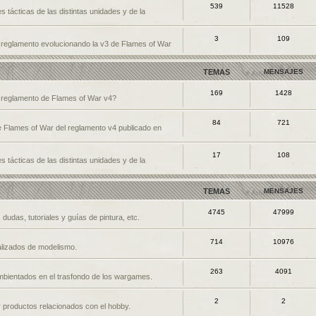
539
11528
s tácticas de las distintas unidades y de la
3
109
n reglamento evolucionando la v3 de Flames of War
TEMAS
MENSAJES
169
1428
l reglamento de Flames of War v4?
84
721
de Flames of War del reglamento v4 publicado en
17
108
s tácticas de las distintas unidades y de la
TEMAS
MENSAJES
4745
47999
dudas, tutoriales y guías de pintura, etc.
714
10976
nalizados de modelismo.
263
4091
mbientados en el trasfondo de los wargames.
2
2
 productos relacionados con el hobby.