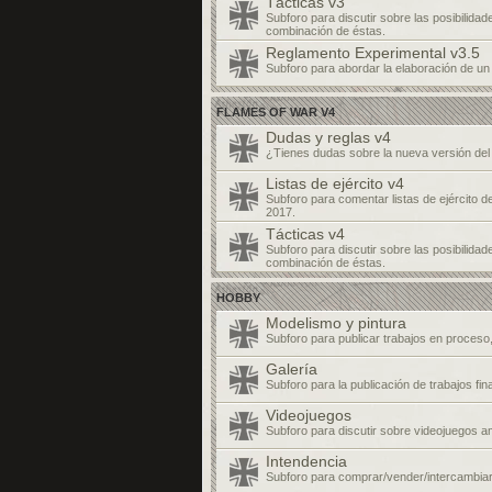
Tácticas v3
Subforo para discutir sobre las posibilidade
combinación de éstas.
Reglamento Experimental v3.5
Subforo para abordar la elaboración de u
FLAMES OF WAR V4
Dudas y reglas v4
¿Tienes dudas sobre la nueva versión de
Listas de ejército v4
Subforo para comentar listas de ejército 
2017.
Tácticas v4
Subforo para discutir sobre las posibilidade
combinación de éstas.
HOBBY
Modelismo y pintura
Subforo para publicar trabajos en proceso, 
Galería
Subforo para la publicación de trabajos fi
Videojuegos
Subforo para discutir sobre videojuegos a
Intendencia
Subforo para comprar/vender/intercambiar