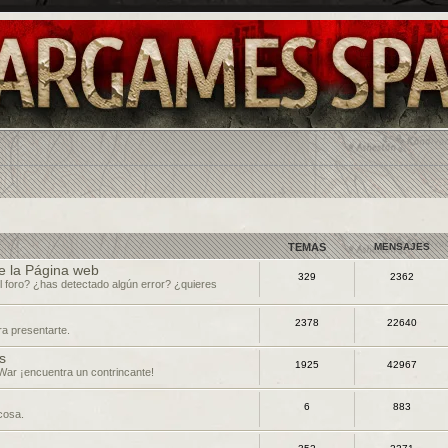
TEMAS
MENSAJES
e la Página web
329
2362
l foro? ¿has detectado algún error? ¿quieres
2378
22640
ra presentarte.
s
1925
42967
War ¡encuentra un contrincante!
6
883
 cosa.