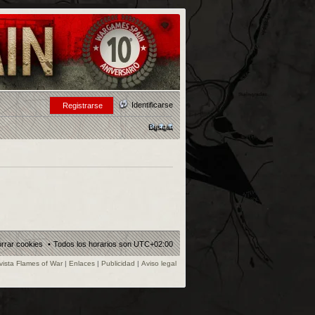
Identificarse
Registrarse
Buscar
rrar cookies
Todos los horarios son
UTC+02:00
vista Flames of War
|
Enlaces
|
Publicidad
|
Aviso legal