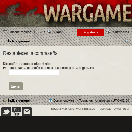
Enlaces rápidos
FAQ
Buscar
Identificarse
Registrarse
Índice general
us
Restablecer la contraseña
car
Dirección de correo electrónico:
Esta debe ser la dirección de email que introdujiste al registrarte.
Índice general
Borrar cookies
Todos los horarios son
UTC+02:00
Revista Flames of War
|
Enlaces
|
Publicidad
|
Aviso legal