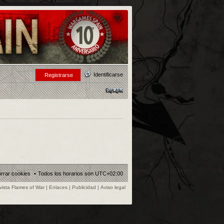
Identificarse
Registrarse
Buscar
rrar cookies
Todos los horarios son
UTC+02:00
vista Flames of War
|
Enlaces
|
Publicidad
|
Aviso legal