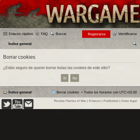
Enlaces rápidos
FAQ
Buscar
Identificarse
Registrarse
Índice general
us
Borrar cookies
car
¿Estás seguro de querer borrar todas las cookies de este sitio?
Índice general
Borrar cookies
Todos los horarios son
UTC+02:00
Revista Flames of War
|
Enlaces
|
Publicidad
|
Aviso legal