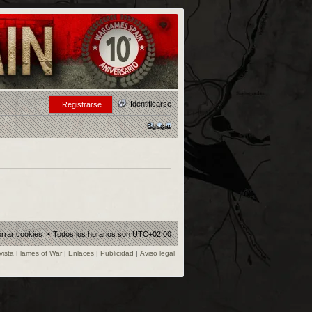
Identificarse
Registrarse
Buscar
rrar cookies
Todos los horarios son
UTC+02:00
vista Flames of War
|
Enlaces
|
Publicidad
|
Aviso legal