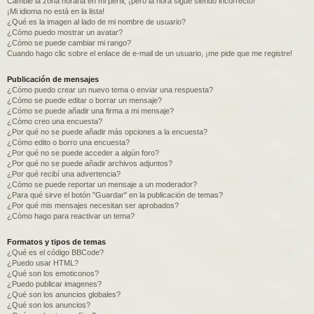
Cambié la zona horaria en mi perfil, ¡pero la hora sigue siendo incorrecto!
¡Mi idioma no está en la lista!
¿Qué es la imagen al lado de mi nombre de usuario?
¿Cómo puedo mostrar un avatar?
¿Cómo se puede cambiar mi rango?
Cuando hago clic sobre el enlace de e-mail de un usuario, ¡me pide que me registre!
Publicación de mensajes
¿Cómo puedo crear un nuevo tema o enviar una respuesta?
¿Cómo se puede editar o borrar un mensaje?
¿Cómo se puede añadir una firma a mi mensaje?
¿Cómo creo una encuesta?
¿Por qué no se puede añadir más opciones a la encuesta?
¿Cómo edito o borro una encuesta?
¿Por qué no se puede acceder a algún foro?
¿Por qué no se puede añadir archivos adjuntos?
¿Por qué recibí una advertencia?
¿Cómo se puede reportar un mensaje a un moderador?
¿Para qué sirve el botón "Guardar" en la publicación de temas?
¿Por qué mis mensajes necesitan ser aprobados?
¿Cómo hago para reactivar un tema?
Formatos y tipos de temas
¿Qué es el código BBCode?
¿Puedo usar HTML?
¿Qué son los emoticonos?
¿Puedo publicar imagenes?
¿Qué son los anuncios globales?
¿Qué son los anuncios?