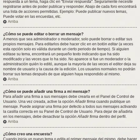
respuesta a un tema, haga clic en "Enviar respuesta". Seguramente necesite
registrarse antes de poder publicar y responder. Abajo de cada foro encontrará
una lista de acciones permitidas. Ejemplo: Puede publicar nuevos temas,
Puede votar en las encuestas, etc.
Arriba
¿Cómo se puede editar o borrar un mensaje?
A menos que sea administrador o moderador, solo puede borrar o editar sus
propios mensajes. Para editarlos debe hacer clic en en botón
editar
(a veces
esta opción solo es válida durante un cierto periodo de tiempo). Si alguien
editase su tema, encontrará un pequeño texto indicando que ha sido
modificado y las veces que lo ha sido. No aparece si fue un moderador o la
administración quién lo editó, aunque la mayoría de las veces el editor deja su
nombre de usuario y la causa de la edición. Los usuarios normales no podrán
borrar sus temas después de que alguien haya respondido al mismo.
Arriba
¿Cómo se puede añadir una firma a mi mensaje?
Para añadir una firma a sus mensajes debe crearla en el Panel de Control de
Usuario. Una vez creada, active la opción
Añadir firma
cuando publique un
mensaje. Puede asignar una firma por defecto a todos sus mensajes activando
la casilla correcta en su Panel de Control de Usuario. Para dejar de añadirla
en los mensajes, debe desactivar la opción
Añadir firma
dentro del perfil.
Arriba
¿Cómo creo una encuesta?
Cuando inicia un nuevo tema o edita el primer mensaje del mismo, debe hacer