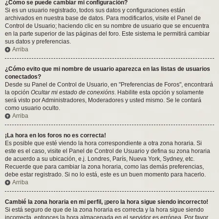
¿Cómo se puede cambiar mi configuración?
Si es un usuario registrado, todos sus datos y configuraciones están
archivados en nuestra base de datos. Para modificarlos, visite el Panel de
Control de Usuario; haciendo clic en su nombre de usuario que se encuentra
en la parte superior de las páginas del foro. Este sistema le permitirá cambiar
sus datos y preferencias.
Arriba
¿Cómo evito que mi nombre de usuario aparezca en las listas de usuarios
conectados?
Desde su Panel de Control de Usuario, en "Preferencias de Foros", encontrará
la opción
Ocultar mi estado de conexións
. Habilite esta opción y solamente
será visto por Administradores, Moderadores y usted mismo. Se le contará
como usuario oculto.
Arriba
¡La hora en los foros no es correcta!
Es posible que esté viendo la hora correspondiente a otra zona horaria. Si
este es el caso, visite el Panel de Control de Usuario y defina su zona horaria
de acuerdo a su ubicación, e.j. Londres, París, Nueva York, Sydney, etc.
Recuerde que para cambiar la zona horaria, como las demás preferencias,
debe estar registrado. Si no lo está, este es un buen momento para hacerlo.
Arriba
Cambié la zona horaria en mi perfil, ¡pero la hora sigue siendo incorrecto!
Si está seguro de que de la zona horaria es correcta y la hora sigue siendo
incorrecta, entonces la hora almacenada en el servidor es errónea. Por favor