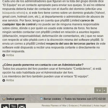
Cada uno de los administradores que figuran en la lista del grupo donde dice
"El Equipo" es un contacto apropiado para enviar sus quejas. Si así no obtiene
respuesta debería tratar de contactar con el dueño del dominio (efectúe una
búsqueda whois
) o, si este foro tiene correo sobre un dominio gratuito (Yahoo!,
gmail.com, hotmail.com, etc.), al departamento o administración de abusos de
ese servicio. Por favor, tenga en cuenta que phpBB Limited
carece de
cualquier tipo de control
y no puede ser de ninguna manera responsable
sobre cómo, dónde o por quién es usado este sistema de foros. No tiene
ningún sentido contactar con phpBB Limited en relación a asuntos legales
(difamación, responsabilidad, deformación de comentarios, etc.) que no sean
con respecto al sitio phpbb.com o la discreción misma del software phpBB. Si
envia un correo a phpBB Limited
respecto del uso de terceras partes
de este
software esté dispuesto a recibir una respuesta cortante o directamente no
recibir respuesta.
Arriba
¿Cómo puedo ponerme en contacto con un Administrador?
Todos los usuarios del foro pueden usar el formulario “Contáctenos”, si está
opción ha sido habilitada por el Administrador del foro.
Los miembros del foro también pueden usar el enlace "El equipo".
Arriba
Ir a
Índice general
Borrar cookies
Todos los horarios son
UTC+02:00
Revista Flames of War
|
Enlaces
|
Publicidad
|
Aviso legal