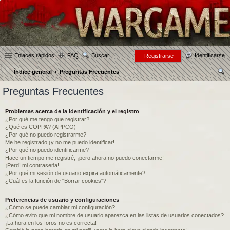
Enlaces rápidos
FAQ
Buscar
Identificarse
Registrarse
Índice general
Preguntas Frecuentes
us
Preguntas Frecuentes
car
Problemas acerca de la identificación y el registro
¿Por qué me tengo que registrar?
¿Qué es COPPA? (APPCO)
¿Por qué no puedo registrarme?
Me he registrado ¡y no me puedo identificar!
¿Por qué no puedo identificarme?
Hace un tiempo me registré, ¡pero ahora no puedo conectarme!
¡Perdí mi contraseña!
¿Por qué mi sesión de usuario expira automáticamente?
¿Cuál es la función de "Borrar cookies"?
Preferencias de usuario y configuraciones
¿Cómo se puede cambiar mi configuración?
¿Cómo evito que mi nombre de usuario aparezca en las listas de usuarios conectados?
¡La hora en los foros no es correcta!