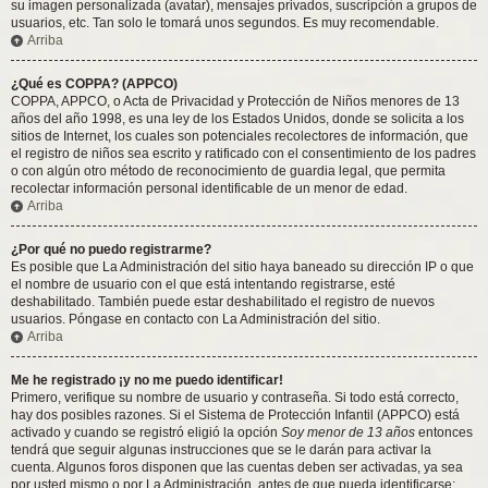
su imagen personalizada (avatar), mensajes privados, suscripción a grupos de
usuarios, etc. Tan solo le tomará unos segundos. Es muy recomendable.
Arriba
¿Qué es COPPA? (APPCO)
COPPA, APPCO, o Acta de Privacidad y Protección de Niños menores de 13
años del año 1998, es una ley de los Estados Unidos, donde se solicita a los
sitios de Internet, los cuales son potenciales recolectores de información, que
el registro de niños sea escrito y ratificado con el consentimiento de los padres
o con algún otro método de reconocimiento de guardia legal, que permita
recolectar información personal identificable de un menor de edad.
Arriba
¿Por qué no puedo registrarme?
Es posible que La Administración del sitio haya baneado su dirección IP o que
el nombre de usuario con el que está intentando registrarse, esté
deshabilitado. También puede estar deshabilitado el registro de nuevos
usuarios. Póngase en contacto con La Administración del sitio.
Arriba
Me he registrado ¡y no me puedo identificar!
Primero, verifique su nombre de usuario y contraseña. Si todo está correcto,
hay dos posibles razones. Si el Sistema de Protección Infantil (APPCO) está
activado y cuando se registró eligió la opción
Soy menor de 13 años
entonces
tendrá que seguir algunas instrucciones que se le darán para activar la
cuenta. Algunos foros disponen que las cuentas deben ser activadas, ya sea
por usted mismo o por La Administración, antes de que pueda identificarse;